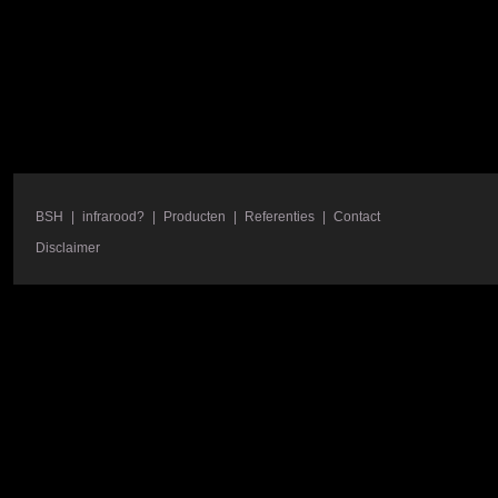
BSH
|
infrarood?
|
Producten
|
Referenties
|
Contact
Disclaimer