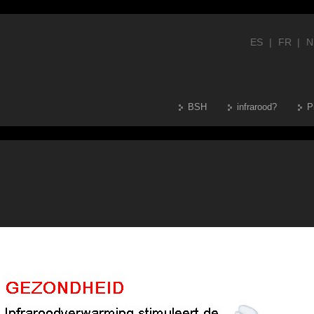
ES
|
FR
|
N
BSH
infrarood?
P