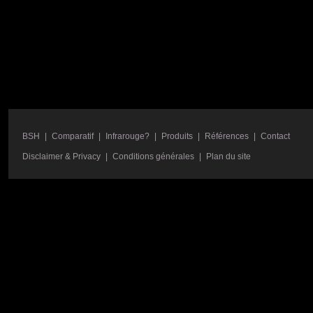
BSH
|
Comparatif
|
Infrarouge?
|
Produits
|
Références
|
Contact
Disclaimer & Privacy
|
Conditions générales
|
Plan du site