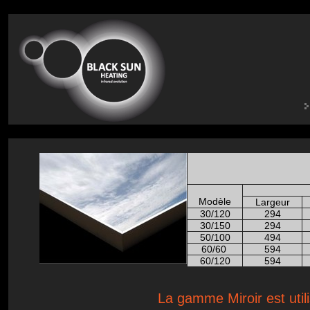
Modèle
Largeur
30/120
294
30/150
294
50/100
494
60/60
594
60/120
594
La gamme Miroir est util