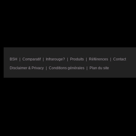
BSH
|
Comparatif
|
Infrarouge?
|
Produits
|
Références
|
Contact
Disclaimer & Privacy
|
Conditions générales
|
Plan du site