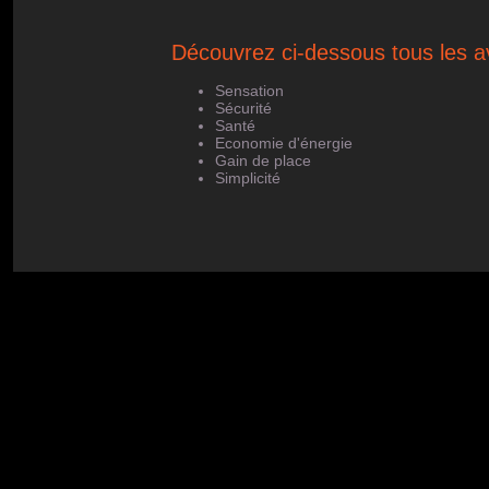
Découvrez ci-dessous tous les a
Sensation
Sécurité
Santé
Economie d'énergie
Gain de place
Simplicité