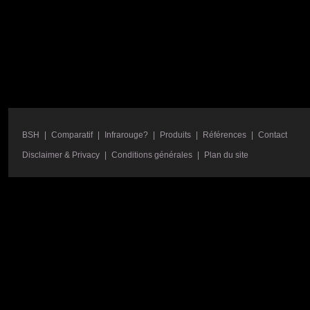
BSH
|
Comparatif
|
Infrarouge?
|
Produits
|
Références
|
Contact
Disclaimer & Privacy
|
Conditions générales
|
Plan du site