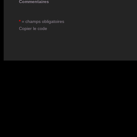
Commentaires
*
= champs obligatoires
Copier le code