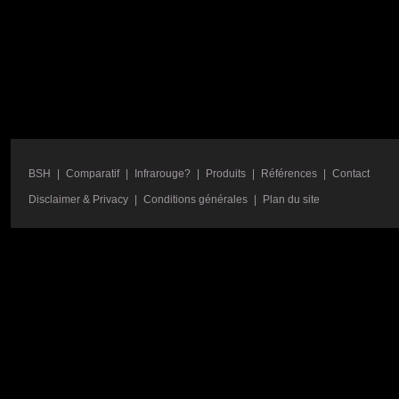
BSH
|
Comparatif
|
Infrarouge?
|
Produits
|
Références
|
Contact
Disclaimer & Privacy
|
Conditions générales
|
Plan du site