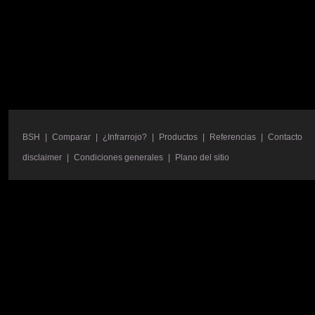
BSH
|
Comparar
|
¿Infrarrojo?
|
Productos
|
Referencias
|
Contacto
disclaimer
|
Condiciones generales
|
Plano del sitio