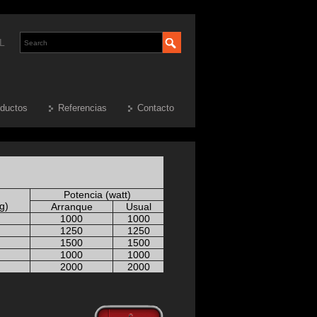
L
ductos
Referencias
Contacto
Potencia (watt)
g)
Arranque
Usual
1000
1000
1250
1250
1500
1500
1000
1000
2000
2000