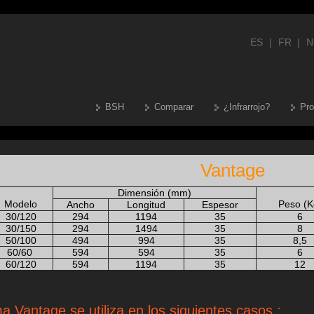
ES
|
FR
|
N
BSH
Comparar
¿Infrarrojo?
Pro
Vantage
Dimensión
(mm)
Modelo
Peso (K
Ancho
Longitud
Espesor
30/120
294
1194
35
6
30/150
294
1494
35
8
50/100
494
994
35
8,5
60/60
594
594
35
6
60/120
594
1194
35
12
 Vantage se utiliza en los siguientes casos :