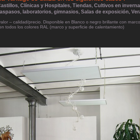
 Castillos, Clínicas y Hospitales, Tiendas, Cultivos en invern
raspasos, laboratorios, gimnasios, Salas de exposición, Ve
valor – calidad/precio. Disponible en Blanco o negro brillante con marco
en todos los colores RAL (marco y superficie de calentamiento)